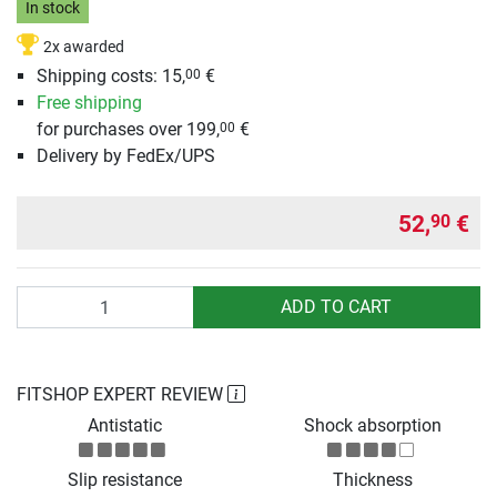
In stock
2x awarded
Shipping costs:
15,
€
00
Free shipping
for purchases over 199,
€
00
Delivery by FedEx/UPS
52,
€
90
Quantity
ADD TO CART
FITSHOP EXPERT REVIEW
Antistatic
Shock absorption
Slip resistance
Thickness