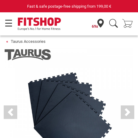
Fast & safe postage-free shipping from
199,00 €
69x
Taurus Accessories
Previous
Next