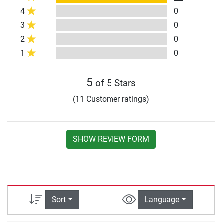
4
0
3
0
2
0
1
0
5
of 5 Stars
(11 Customer ratings)
SHOW REVIEW FORM
Sort
Language