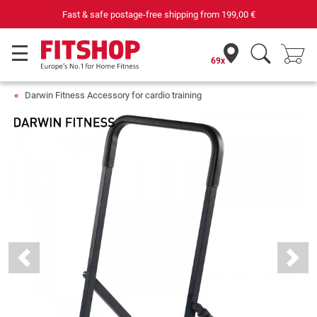
Fast & safe postage-free shipping from
199,00 €
69x
Darwin Fitness Accessory for cardio training
Previous
Next