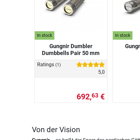
In stock
In stock
Gungnir Dumbler
Gungn
Dumbbells Pair 50 mm
Ratings
(1)
5,0
692,
€
63
Von der Vision