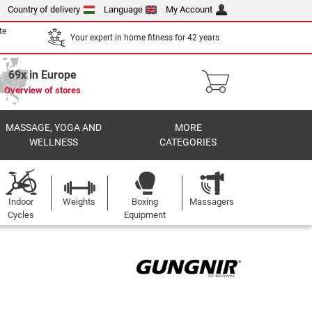
Country of delivery
Language
My Account
te
Your expert in home fitness for 42 years
69x in Europe
Overview of stores
MASSAGE, YOGA AND
MORE
WELLNESS
CATEGORIES
Indoor
Weights
Boxing
Massagers
Cycles
Equipment