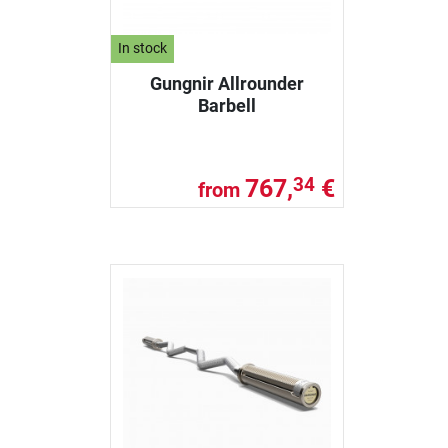
In stock
Gungnir Allrounder
Barbell
767,
€
34
from