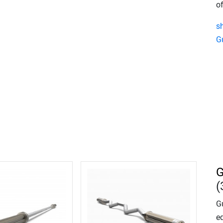
of
s
G
G
(
Gu
e