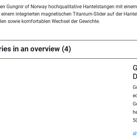
en Gungnir of Norway hochqualitative Hantelstangen mit einem
einem integrierten magnetischen Titanium-Slider auf der Hantel
llen sowie komfortablen Wechsel der Gewichte.
ies in an overview (4)
G
D
Gu
e
Ge
h
5
s