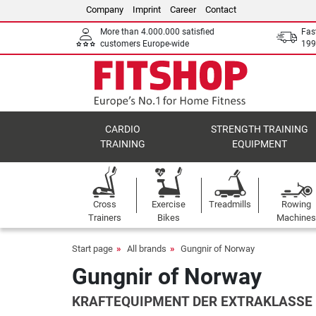
Company
Imprint
Career
Contact
More than 4.000.000 satisfied
Fas
customers Europe-wide
199
CARDIO
STRENGTH TRAINING
TRAINING
EQUIPMENT
Cross
Exercise
Treadmills
Rowing
Trainers
Bikes
Machines
Start page
All brands
Gungnir of Norway
Gungnir of Norway
KRAFTEQUIPMENT DER EXTRAKLASSE 