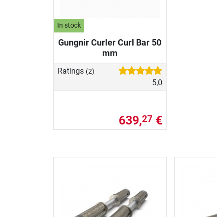
In stock
Gungnir Curler Curl Bar 50
mm
Ratings
(2)
5,0
639,
€
27