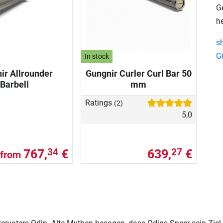
Ge
h
s
G
In stock
ir Allrounder
Gungnir Curler Curl Bar 50
Barbell
mm
Ratings
(2)
5,0
767,
€
639,
€
34
27
from