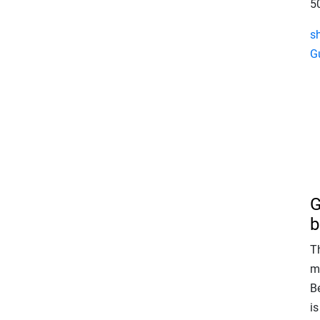
5
s
G
G
b
T
m
B
is