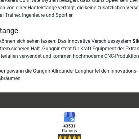
ervaters Odin. Alte Mythen besagen, dass Odins Speer sein Ziel 
n von einer Hantelstange verfolgt, die keine zusätzlichen Vers
l Trainer, Ingenieure und Sportler.
stange
g können sich sehen lassen: Das innovative Verschlusssystem
Sl
rem sicheren Halt. Gungnir steht für Kraft-Equipment der Extra
aterialien verwendet und kommen hochmoderne CNC-Produktion
se) gewann die Gungnir Allrounder Langhantel den Innovations- 
abräumen.
43531
Ratings