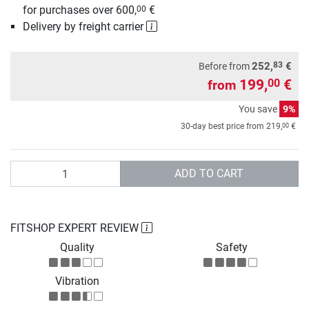
for purchases over 600,
€
00
Delivery by freight carrier
83
252,
€
Before from
199,
€
00
from
You save
9%
00
30-day best price from
219,
€
Quantity
ADD TO CART
FITSHOP EXPERT REVIEW
Quality
Safety
Vibration