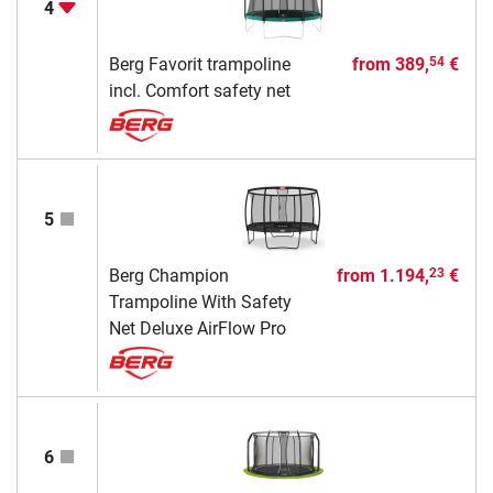
4
Berg Favorit trampoline
from
389,
€
54
incl. Comfort safety net
5
Berg Champion
from
1.194,
€
23
Trampoline With Safety
Net Deluxe AirFlow Pro
6