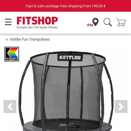
Your expert in home fitness for 42 years
69x
Kettler Fun Trampolines
Previous
Next