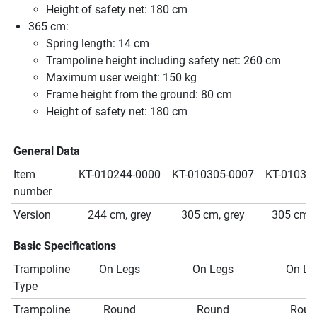
Height of safety net: 180 cm
365 cm:
Spring length: 14 cm
Trampoline height including safety net: 260 cm
Maximum user weight: 150 kg
Frame height from the ground: 80 cm
Height of safety net: 180 cm
General Data
Item
KT-010244-0000
KT-010305-0007
KT-01030
number
Version
244 cm, grey
305 cm, grey
305 cm, 
Basic Specifications
Trampoline
On Legs
On Legs
On Le
Type
Trampoline
Round
Round
Roun