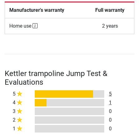
Manufacturer's warranty
Full warranty
Home use
2 years
Kettler trampoline Jump Test &
Evaluations
5
5
4
1
3
0
2
0
1
0