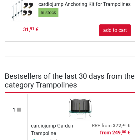
cardiojump Anchoring Kit for Trampolines
In stock
31,
€
91
add to cart
Bestsellers of the last 30 days from the
category Trampolines
1
46
cardiojump Garden
RRP
from
372,
€
from
249,
€
00
Trampoline