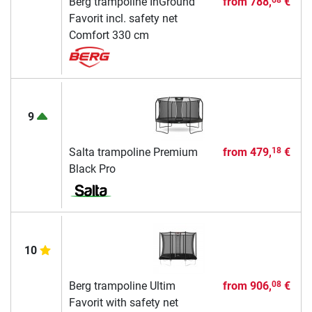
Berg trampoline InGround
from
788,
€
68
Favorit incl. safety net
Comfort 330 cm
9
Salta trampoline Premium
from
479,
€
18
Black Pro
10
Berg trampoline Ultim
from
906,
€
08
Favorit with safety net